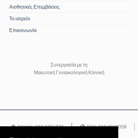
Αισθητικές Επεμβάσεις
Το ιατρείο
Επικοινωνία
Συνεργασία με τη
Μαιευτική Γυναικολογική Κλινική
Ιατρείο: 210 4186974
FAX: 210 4839058
Κινητό: 6944 364872