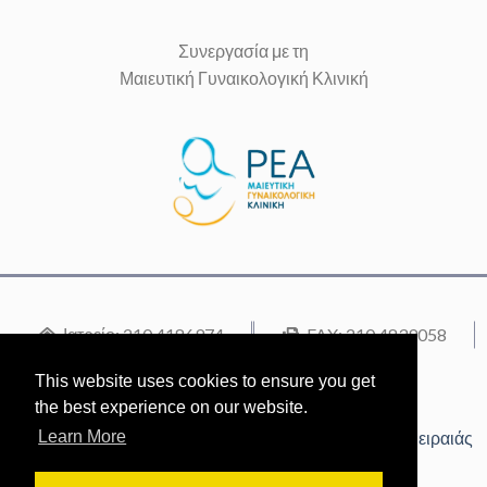
Συνεργασία με τη
Μαιευτική Γυναικολογική Κλινική
Ιατρείο: 210 4186974
FAX: 210 4839058
Κινητό: 6944 364872
This website uses cookies to ensure you get
Μαιευτήριο ΡΕΑ: 210 9495000
the best experience on our website.
Learn More
Διεύθυνση: Ηρώων Πολυτεχνείου 69-71, 18536, Πειραιάς
tzenikourakou@gmail.com