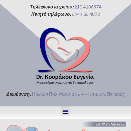
Τηλέφωνο ιατρείου:
210 4186974
Κινητό τηλέφωνο:
6944 36 4872
Διεύθυνση:
Ηρώων Πολυτεχνείου 69-71, 18536, Πειραιάς