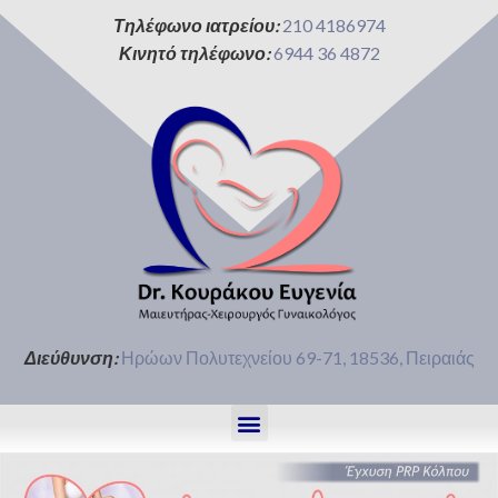
Τηλέφωνο ιατρείου:
210 4186974
Κινητό τηλέφωνο:
6944 36 4872
Διεύθυνση:
Ηρώων Πολυτεχνείου 69-71, 18536, Πειραιάς