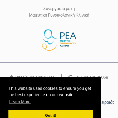
Συνεργασία με τη
Μαιευτική Γυναικολογική Κλινική
Ιατρείο: 210 4186974
FAX: 210 4839058
Κινητό: 6944 364872
This website uses cookies to ensure you get
Μαιευτήριο ΡΕΑ: 210 9495000
the best experience on our website.
Διεύθυνση: Ηρώων Πολυτεχνείου 69-71, 18536, Πειραιάς
Learn More
tzenikourakou@gmail.com
kourakou-evgenia-gynaikologos.gr
Got it!