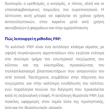
δυσουρία, ο ερεθισμός, ο κνησμός, ο πόνος, αλλά και οι
επαναλαμβανόμενες λοιμώξεις του ουροποιητικού. Η
λέπτυνση αυτή μπορεί να οφείλεται σε χρόνια χρήση
αντισυλληπτικών, στον καρκίνο μετά από χρήση
ακινοβολιών ή φαρμάκων και στην εμμηνόπαυση.
Πώς λειτουργεί η μέθοδος PRP;
Το κολπικό PRP είναι ένα αυτόλογο κλάσμα αίματος με
υψηλή συγκέντρωση αιμοπεταλίων που εγχέεται ενέσιμα
στο ανώτερο τμήμα του εσωτερικού τοιχώματος του
κόλπου και της κλειτορίδας, προκαλώντας τον
πολλαπλασιασμό βλαστοκυττάρων που αναγεννούν τον
ιστό τοπικά. Ταυτόχρονα, συμβάλλει στην πάχυνση του
τοιχώματος και στην καλύτερη ενυδάτωση του κόλπου,
ενώ παράλληλα τονώνει την διέγερση που προκαλείται
κατά τη σεξουαλική επαφή. Η αυτόλογη θεραπεία PRP, έχει
ποικίλες εφαρμογές στον τομέα τόσο της προληπτικής,
όσο και της θεραπευτικής ιατρικής.