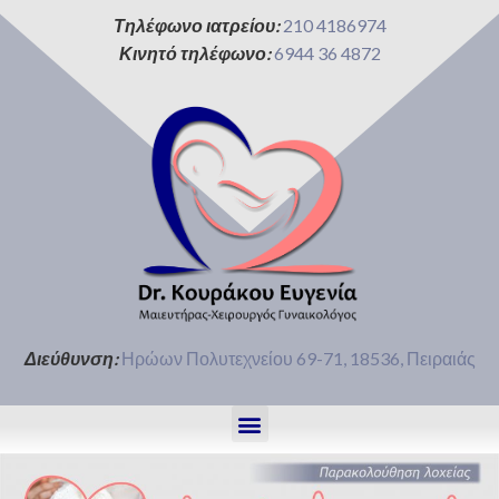
Τηλέφωνο ιατρείου:
210 4186974
Κινητό τηλέφωνο:
6944 36 4872
Διεύθυνση:
Ηρώων Πολυτεχνείου 69-71, 18536, Πειραιάς