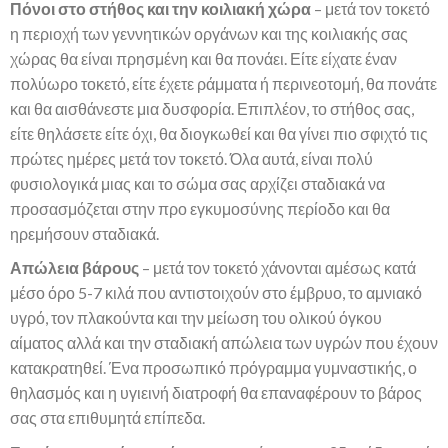
Πόνοι στο στήθος και την κοιλιακή χώρα
– μετά τον τοκετό
η περιοχή των γεννητικών οργάνων και της κοιλιακής σας
χώρας θα είναι πρησμένη και θα πονάει. Είτε είχατε έναν
πολύωρο τοκετό, είτε έχετε ράμματα ή περινεοτομή, θα πονάτε
και θα αισθάνεστε μια δυσφορία. Επιπλέον, το στήθος σας,
είτε θηλάσετε είτε όχι, θα διογκωθεί και θα γίνει πιο σφιχτό τις
πρώτες ημέρες μετά τον τοκετό. Όλα αυτά, είναι πολύ
φυσιολογικά μιας και το σώμα σας αρχίζει σταδιακά να
προσασμόζεται στην προ εγκυμοσύνης περίοδο και θα
ηρεμήσουν σταδιακά.
Απώλεια βάρους
– μετά τον τοκετό χάνονται αμέσως κατά
μέσο όρο 5-7 κιλά που αντιστοιχούν στο έμβρυο, το αμνιακό
υγρό, τον πλακούντα και την μείωση του ολικού όγκου
αίματος αλλά και την σταδιακή απώλεια των υγρών που έχουν
κατακρατηθεί. Ένα προσωπικό πρόγραμμα γυμναστικής, ο
θηλασμός και η υγιεινή διατροφή θα επαναφέρουν το βάρος
σας στα επιθυμητά επίπεδα.