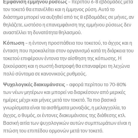
Εμφάνιση εμμήνου ρύσεως
– περίπου 6-8 εβδομάδες μετά
τον τοκετό θα επανέλθει και η έμμηνος ρύση. Αυτό το
διάστημα μπορεί να αυξηθεί από τις 8 εβδομάδες σε μήνες, αν
θηλάζετε, ωστόσο η επανεμφάνιση της εμμήνου ρύσεως δεν
αναστέλλει τη δυνατότητα θηλασμού.
Κόπωση
– η έντονη προσπάθεια του τοκετού, το άγχος και η
ένταση που προκαλείται στον οργανισμό κατά τη διάρκεια του
τοκετού επιφέρουν έντονα την αίσθηση της κόπωσης. Η
ξεκούραση και η σωστή διατροφή θα επαναφέρει τη λεχώνα
πολύ σύντομα σε κανονικούς ρυθμούς.
Ψυχολογικές διακυμάνσεις
– αφορά περίπου το 70-80%
των νέων μητέρων και μπορεί να διαρκέσουν από μερικές
ημέρες μέχρι και μήνες μετά τον τοκετό. Τα πιο βασικά
γνωρίσματα είναι τα αισθήματα μοναξιάς, η μελαγχολία, το
άγχος, ο θυμός, οι έντονες διακυμάνσεις της διάθεσης κτλ.
Βασική αιτία των ψυχολογικών αυτών συμπτωμάτων είναι η
πτώση του επιπέδου ορμονών μετά τον τοκετό.