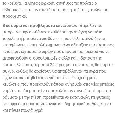
το κρεβάτι. Τα λόχια διαρκούν συνήθως τις πρώτες 6
εβδομάδες μετά τον τοκετό οπότε και η ροή τους μειώνεται
προοδευτικά.
Δυσουρία και προβλήματα κενώσεων
-παρόλο που
μπορεί να μην αισθάνεστε καθόλου την ανάγκη να πάτε
τουαλέτα ή μπορεί να αισθάνεστε πως θέλετε αλλά δεν τα
καταφέρνετε, είναι πολύ σημαντικό να αδειάζετε την κύστη σας
εντός των έξι με οκτώ ωρών που έπονται του τοκετού για να
αποφευχθούν οι ουρολοιμώξεις αλλά και η διάταση της
κύστης. Ωστόσο, περίπου 24 ώρες μετά τον τοκετό, θα ουρείτε
συχνά, καθώς θα αρχίσουν να αποβάλλονται τα υγρά που
είχαν κατακρατηθεί στην εγκυμοσύνη. Σε σχέση με τις
κενώσεις, που προκαλούν κάποια ανησυχία στις νέες μητέρες
νομίζοντας ότι μπορεί να προκαλέσουν πόνο ή σπάσιμο στα
ράμματα με την πίεση, προτείνεται να καταναλώνετε φυτικές
ίνες, φρέσκα φρούτα, λαχανικά και δημητριακά, καθώς και να
και πίνετε πολλά υγρά.