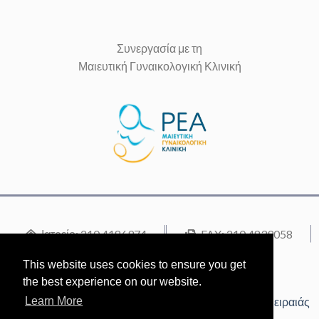
Συνεργασία με τη
Μαιευτική Γυναικολογική Κλινική
Ιατρείο: 210 4186974
FAX: 210 4839058
Κινητό: 6944 364872
This website uses cookies to ensure you get
Μαιευτήριο ΡΕΑ: 210 9495000
the best experience on our website.
Διεύθυνση: Ηρώων Πολυτεχνείου 69-71, 18536, Πειραιάς
Learn More