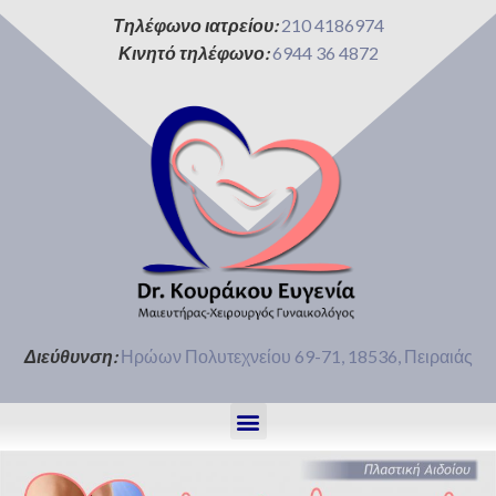
Τηλέφωνο ιατρείου:
210 4186974
Κινητό τηλέφωνο:
6944 36 4872
Διεύθυνση:
Ηρώων Πολυτεχνείου 69-71, 18536, Πειραιάς