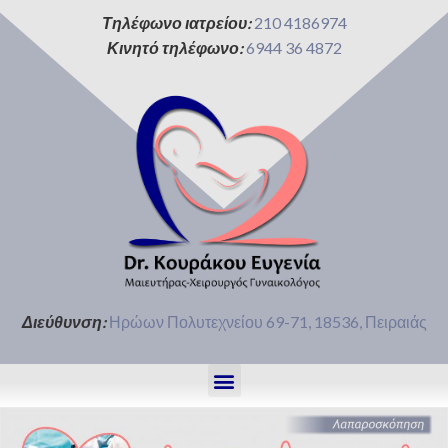
Τηλέφωνο ιατρείου:
210 4186974
Κινητό τηλέφωνο:
6944 36 4872
Διεύθυνση:
Ηρώων Πολυτεχνείου 69-71, 18536, Πειραιάς