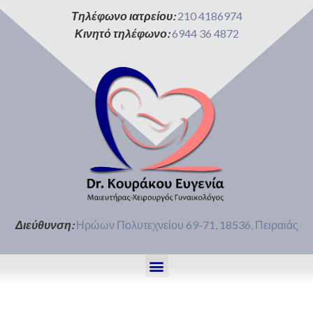
Τηλέφωνο ιατρείου:
210 4186974
Κινητό τηλέφωνο:
6944 36 4872
Διεύθυνση:
Ηρώων Πολυτεχνείου 69-71, 18536, Πειραιάς